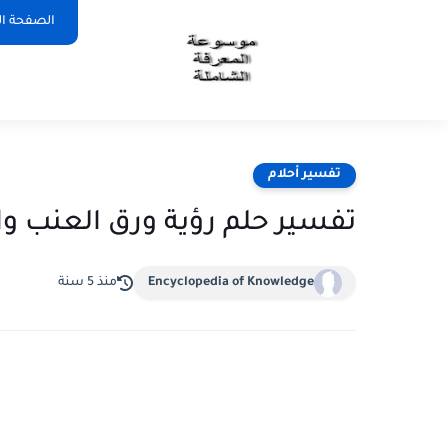
الصفحة ال
تفسير أحلام
تفسير حلم رؤية ورق العنب واك
Encyclopedia of Knowledge
منذ 5 سنة