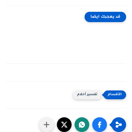
قد يعجبك ايضا
تفسير أحلام