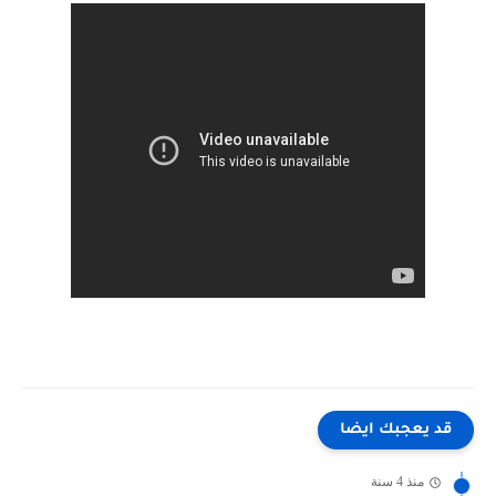
قد يعجبك ايضا
منذ 4 سنة