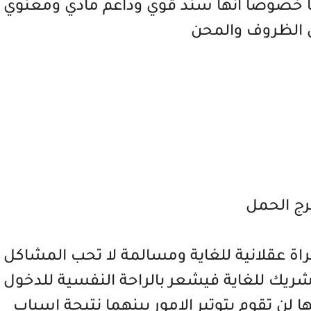
ا خصوصا انها سند قوي وداعم مادي ومعنوي
 الظروف والمحن
رج الحمل
مراة عقلانية للغاية ومسالمة لا تحب المشاكل
لشريك للغاية فيشعر بالراحة النفسية للدخول
لن تقوم بتوتير الامور بينهما نتيجة اسباب