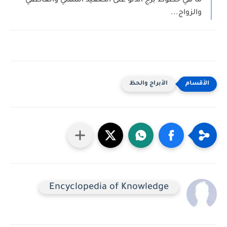
ما هي حظوظ برج الدلو على الصعيد المهني والعاطفي
والزواج...
الأبراج والحظ
Encyclopedia of Knowledge