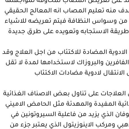
مد على تعريض المصاب لمخاوفه لمواجهتها
هدف منه تعليم المصاب انه المعالج الحقيقي
 من وسواس النظافة فيتم تعريضه للاشياء
 طريقة الاستجابه وتعويده على طرق جديدة
م الادوية المضادة للاكتئاب من اجل العلاج وقد
افرين والبروزاك لاستخدامها لمدة لا تقل
الانتقال لادوية مضادات الاكتئاب
ن العلاجات على تناول بعض الاصناف الغذائية
ئية المفيدة والمهدئة مثل الحامض الاميني
توفان الذي يزيد من فاعلية السيروتونين في
هبي ومركب الاينوزيتول الذي يعتبر جزء من