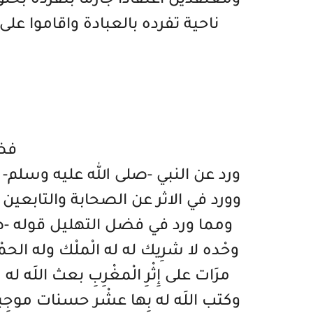
ومعتقدين اعتقادا جازما بتفرده بخلق الخ
ناحية تفرده بالعبادة واقاموا عل
فض
ورد عن النبي -صلى الله عليه وسلم-
وورد في الاثر عن الصحابة والتابعين و
ومما ورد في فضل التهليل قوله -صلى ال
وحْده لا شرِيك له له الْملْك وله الحم
مرَات على إِثْرِ الْمغْرِبِ بعث اللَه
وكتب اللَه له بِها عشْر حسنات موجِب