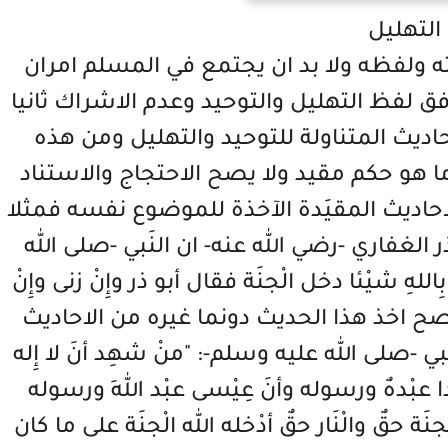
التهليل
ه ولفظه ولا بد ان يجتمع في المسلم امران
فق لفظ التهليل والتوحيد وعدم الاشراك ثانيا
احاديث المتناولة للتوحيد والتهليل ومن هذه
ا هو حكم مقيد ولا يصح الاحتجاج والاستناد
حاديث المقيَدة الآخذة للموضوع نفسه فمثلا
الغفاري -رضي الله عنه- ان النَبي -صلى الله
هِ شيْئا دخل الْجنَة فقال أبو ذر وإِنْ زنى وإِنْ
 يصح اخذ هذا الحديث دونما غيره من الاحاديث
ي -صلى الله عليه وسلم-: "منْ شهِد أنَ لا إِله
دا عبْدهٌ ورسوله وأنَ عِيْسى عبْد اللهِ ورسوله
جنَة حقٌ والْنَار حقٌ أدْخله الله الْجنَة على ما كان