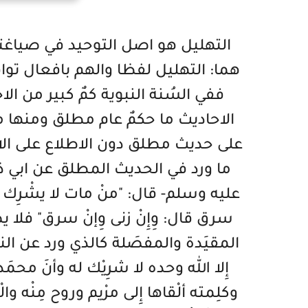
التهليل هو اصل التوحيد في صياغت
هما: التهليل لفظا والهم بافعال توا
ففي السُنة النبوية كمٌ كبير من ال
الاحاديث ما حكمٌ عام مطلق ومنها م
على حديث مطلق دون الاطلاع على الا
ما ورد في الحديث المطلق عن ابي ذر 
عليه وسلم- قال: "منْ مات لا يشْرِك بِالل
سرق قال: وِإِنْ زنى وِإنْ سرق" فلا
المقيَدة والمفصَلة كالذي ورد عن النب
إِلا الله وحده لا شرِيْك له وأنَ محمَ
وكلِمته ألْقاها إِلى مرْيم وروح مِنْه والْ