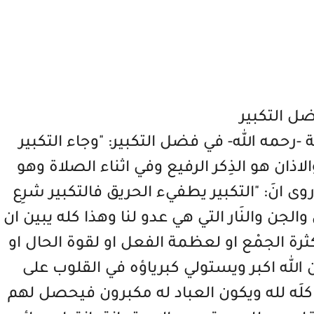
ل التكبير
-رحمه الله- في فضل التكبير: "وجاء التكبير
الاذان هو الذِكر الرفيع وفي اثناء الصلاة وهو
ى انَ: "التكبير يطفيء الحريق فالتكبير شرِع
جن والنَار التي هي عدو لنا وهذا كله يبين ان
ثرة الجمْع او لعظمة الفعل او لقوة الحال او
ن الله اكبر ويستولي كبرياؤه في القلوب على
ن كلَه لله ويكون العباد له مكبرون فيحصل لهم