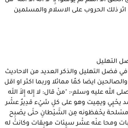
لق الا انهم لم يؤمنوا بِـ "لا اله الا الله" من
ى اثر ذلك الحروب على الاسلام والمسلمين
ل التهليل
 في فضل التهليل والذكر العديد من الاحاديث
الصالحين ايضا كمًا مماثلا وربما اكثر او اقل
له عليه وسلم-: "منْ قال: لا إِله إِلاَ اللَه
ْد يحْيِي ويمِيت وهو على كلِ شيْء قدِيرٌ عشْر
 له مسْلحة يحْفظونه مِن الشَيْطانِ حتَى يصْبِح
ات ومحا عنْه عشْر سيِئات موبِقات وكانتْ له