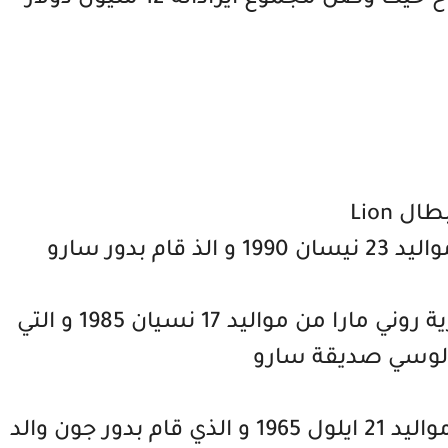
وصل مجموع ايراداته 12 مليون دولار
طال Lion
م بدور سارو
الممثلة الاميريكية و الناشطة الخيرية روني مارا من مواليد 17 نسيان 1985 و التي
 لوسي صديقة سارو
الممثل الاسترالي ديفيد وينهام من مواليد 21 ايلول 1965 و الذي قام بدور جون والد