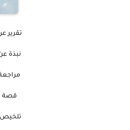
تقرير عن
نبذة عن
مراجعة 
قصة رو
تلخيص ر