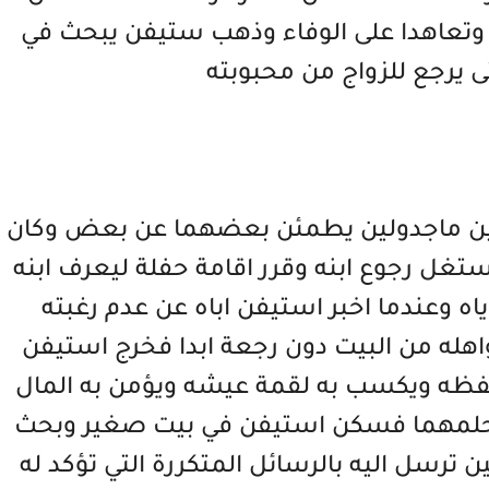
وتعاهدا على الوفاء وذهب ستيفن يبحث في
ّى يرجع للزواج من محبوبته
وبين ماجدولين يطمئن بعضهما عن بعض وكان
ستغل رجوع ابنه وقرر اقامة حفلة ليعرف ابنه
اياه وعندما اخبر استيفن اباه عن عدم رغبته
واهله من البيت دون رجعة ابدا فخرج استيفن
فظه ويكسب به لقمة عيشه ويؤمن به المال
ق حلمهما فسكن استيفن في بيت صغير وبحث
سل اليه بالرسائل المتكررة التي تؤكد له