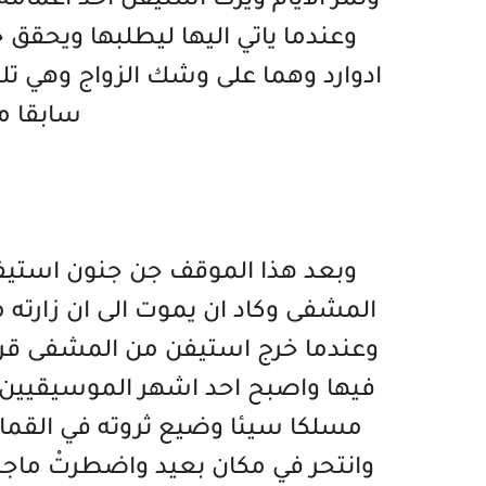
وتمر الايام ويرث استيفن احد اعمامه 
وعندما ياتي اليها ليطلبها ويحقق
ادوارد وهما على وشك الزواج وهي ت
سابقا 
وبعد هذا الموقف جن جنون استي
المشفى وكاد ان يموت الى ان زارته 
وعندما خرج استيفن من المشفى قرر 
فيها واصبح احد اشهر الموسيقيين في
مسلكا سيئا وضيع ثروته في القما
وانتحر في مكان بعيد واضطرتْ ماجدو