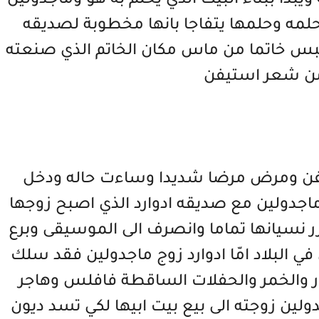
ويبدا ببناء البيت الذي يحلم به هو وماجدولين
 حلمه وحلمها يتفاجا بانها مخطوبة لصديقه
لبس خاتما من ماس مكان الخاتم الذي صنعته
من شعر استيفن
فن ومرض مرضا شديدا وساءت حاله ودخل
ماجدولين مع صديقه ادوارد الذي اصبح زوجها
نسيانها تماما وانصرف الى الموسيقى وبرع
 البلاد امّا ادوارد زوج ماجدولين فقد سلك
ر والخمر والحفلات الساقطة فافلس وهاجر
لين زوجته الى بيع بيت ابيها لكي تسد ديون