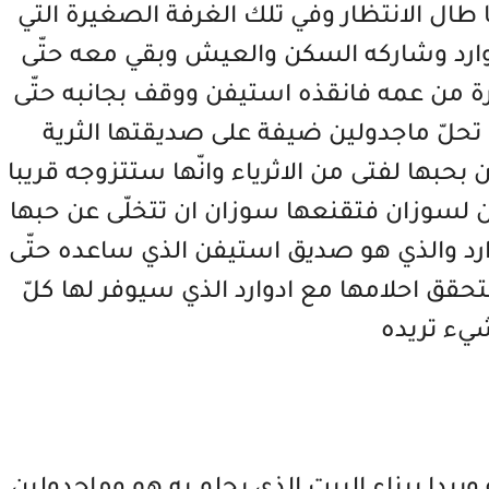
 طال الانتظار وفي تلك الغرفة الصغيرة التي
ارد وشاركه السكن والعيش وبقي معه حتّى
رة من عمه فانقذه استيفن ووقف بجانبه حتّى
حلّ ماجدولين ضيفة على صديقتها الثرية
حبها لفتى من الاثرياء وانّها ستتزوجه قريبا
لسوزان فتقنعها سوزان ان تتخلّى عن حبها
ارد والذي هو صديق استيفن الذي ساعده حتّى
حقق احلامها مع ادوارد الذي سيوفر لها كلّ
يء تريده