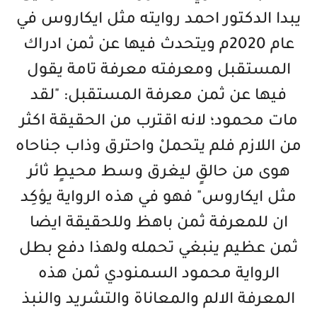
يبدا الدكتور احمد روايته مثل ايكاروس في
عام 2020م ويتحدث فيها عن ثمن ادراك
المستقبل ومعرفته معرفة تامة يقول
فيها عن ثمن معرفة المستقبل: "لقد
مات محمود؛ لانه اقترب من الحقيقة اكثر
من اللازم فلم يتحملْ واحترق وذاب جناحاه
هوى من حالقٍ ليغرق وسط محيطٍ ثائر
مثل ايكاروس" فهو في هذه الرواية يؤكِد
ان للمعرفة ثمن باهظ وللحقيقة ايضا
ثمن عظيم ينبغي تحمله ولهذا دفع بطل
الرواية محمود السمنودي ثمن هذه
المعرفة الالم والمعاناة والتشريد والنبذ