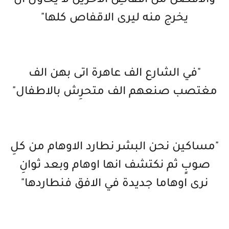
والافضل من اقفاصِ الآخرين لا يحاول ان
يخرج منه ليرى الاقفاص كلها"
"في الشارع الف عاهرة اتى بهن الف
مغتصب صنعهم الف متحرِش بالاطفال"
"مساكين نحن البشر نطارد الاوهام من كلِ
صوبٍ ثم نكتشف انها اوهام وبعد ثوانِ
نرى اوهاما جديدة في الافق فنطاردها"