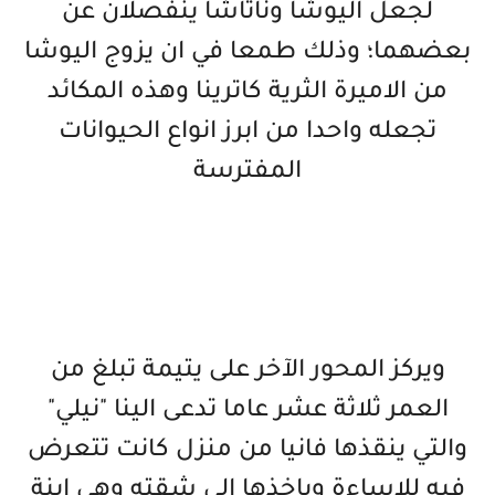
لجعل اليوشا وناتاشا ينفصلان عن
بعضهما؛ وذلك طمعا في ان يزوج اليوشا
من الاميرة الثرية كاترينا وهذه المكائد
تجعله واحدا من ابرز انواع الحيوانات
المفترسة
ويركز المحور الآخر على يتيمة تبلغ من
العمر ثلاثة عشر عاما تدعى الينا "نيلي"
والتي ينقذها فانيا من منزل كانت تتعرض
فيه للاساءة وياخذها الى شقته وهي ابنة