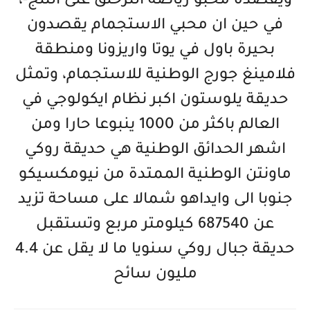
ويقصده محبو رياضة التزحلق على الثلج-،
في حين ان محبي الاستجمام يقصدون
بحيرة باول في يوتا واريزونا ومنطقة
فلامينغ جورج الوطنية للاستجمام، وتمثل
حديقة يلوستون اكبر نظام ايكولوجي في
العالم باكثر من 1000 ينبوعا حارا ومن
اشهر الحدائق الوطنية هي حديقة روكي
ماونتن الوطنية الممتدة من نيومكسيكو
جنوبا الى وايداهو شمالا على مساحة تزيد
عن 687540 كيلومتر مربع وتستقبل
حديقة جبال روكي سنويا ما لا يقل عن 4.4
مليون سائح