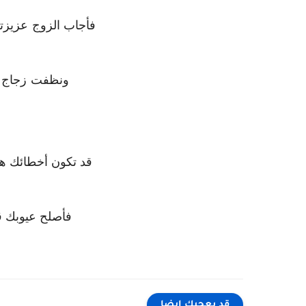
فأجاب الزوج عزيزت
ونظفت زجاج ال
قد تكون أخطائك هي
فأصلح عيوبك قب
قد يعجبك ايضا