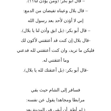
– قال أبو بكر: (ومن يؤذن لنا؟؟).
– قال بلال وعيناه تفيضان من الدمع:
إني لا أؤذن لأحد بعد رسول الله
– قال أبو بكر: (بل ابق وأذن لنا يا بلال).
-قال بلال:إن كنت قد أعتقتني لأكون لك
فليكن ما تريد، وان كنت أعتقتني لله فدعني
وما أعتقتني له.
-قال أبو بكر: (بل أعتقتك لله يا بلال).
فسافر إلى الشام حيث بقي
مرابطا ومجاهدا يقول عن نفسه:
( لم أطق أن أبقى في المدينة بعد