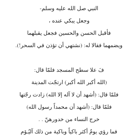
النبي صل الله عليه وسلم-
وجعل يبكي عنده ،
فأقبل الحسن والحسين فجعل يقبلهما
ويضمهما فقالا له: (نشتهي أن تؤذن في السحر!).
فَ علا سطح المسجد فلمّا قال:
(الله أكبر الله أكبر) ارتجّت المدينة
فلمّا قال: (أشهد أن لا آله إلا الله) زادت رجّتها
فلمّا قال: (أشهد أن محمداً رسول الله)
خرج النساء من خدورهنّ . .
فما رؤي يومٌ أكثر باكياً وباكية من ذلك آليُـۆم