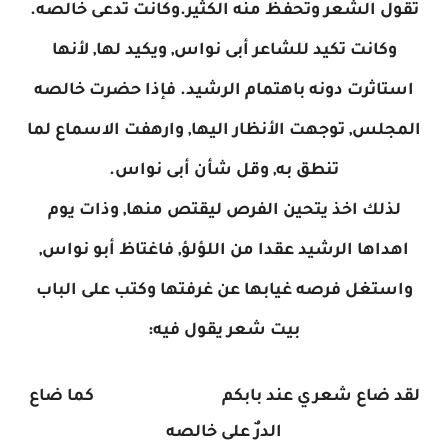
تقول الشعر وتحفظ منه الكثير.وكانت تدعى خالصه.
وكانت تكيد للشاعر أبى نواس, ويكيد لها, لأنها
استاثرت دونه باهتمام الرشيد. فإذا حضرت خالصه
المجلس, توجهت الأنظار اليها, وارهفت الاسماع لما
تنطق به, وقل شأن أبى نواس.
لذلك اخذ يتحين الفرص ليقتص منها, وذات يوم
اهداها الرشيد عقدا من اللؤلؤ, فاغتاظ أبو نواس,
واستغل فرصه غيابها عن غرفتها وكتب على الباب
بيت شعر يقول فيه:
لقد ضاع شعري عند بابكم كما ضاع
الدرٌ على خالصه