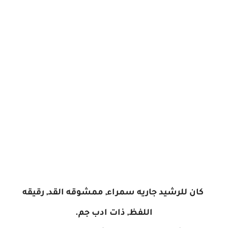
كان للرشيد جاريه سمراء, ممشوقه القد, رقيقه
اللفظ, ذات ادب جم.