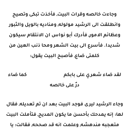
وجاءت خالصه وقرات البيت, فأخذت تبكى وتصيح
وانطلقت الى الرشيد مولوله, ومناديه بالويل والثبور
وعظائم الامور, فأدرك أبو نواس ان الانتقام سيكون
شديدا. فأسرع الى بيت الشعر ومحا ذنب العين من
كلمتى ضاع, فأصبح البيت يقول:
لقد ضاء شعري على بابكم كما ضاء
درٌ على خالصه
وجاء الرشيد ليرى فوجد البيت بعد ان تم تعديله, فقال
لها: إنه يمدحك بأحسن ما يكون المديح, فتأملت البيت
متعجبه مندهشه, وعلمت انه قد صححه, فقالت: يا