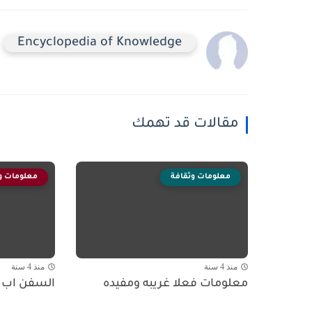
Encyclopedia of Knowledge
مقالات قد تهمك
معلومات وثقافة
معلومات و
منذ 4 سنة
منذ 4 سنة
معلومات فعلا غريبه ومفيده
السفن اب ل