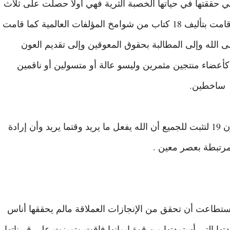
تي حققتها في حياتها الخصبة الثرية فهي أولا حصلت على ثلاث
درجات دكتوراة كما اتقنت خمس لغات اتقانا تام وقامت بتأليف 18 كتاب من شوامخ المؤلفات العالمية كما قامت
ى الله وإلى المطالبة بحقوق المعوقين وإلى تقديم العون
كأعضاء منتجين مثمرين وليسو عالة أو متسولين أو ناقمين
ساخطين.
فسبحان الله جل شأنه كأنها جاءت في نهاية القرن 19 لتثبت للجميع أن الله يفعل ما يريد وقتما يريد وأن إرادة
 مرتبطة بعصر معين .
 أستطاعت أن تحقق من الإنجازات العملاقة مالم يحققها أناس
تها التي أستمدتها من قوة إيمانها فاقت وتميزت على قريناتها