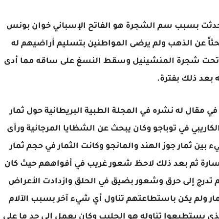
ي حدثت بسبب سم الشجرة هو الفاتح الإسباني خوان بونس
ليون حيث جاء إلى ولاية فلوريدا عام 1521 بحثاً عن الذهب ولم يرضى المواطنين بتسليم أراضيهم له
وان تحت شجرة المنشينيل وسقط النسغ على ساقه مما أدى
ه بعد ذلك بفترة.
ي مقال له نشره في المجلة الطبية البريطانية حول ثمار
كاريبي في توباجو وكان يبحث عن الشظايا المرجانية ورأى
بين ثمار جوز الهند والمانجو وكانت الثمار في حجم ثمار
وسارة ثم بعد ذلك لاحظ شعور غريب في أفواههم حيث كان
 ثم تدرج إلى حرق وشعور بضيق في الحلق وازدادت الأعراض
ثمار ولم يكن باستطاعتهم تناول أي شيء آخر بسبب الآلام
ذي يستطيعوا تناوله هو الحليب وكان يعمل إلى حد ما على