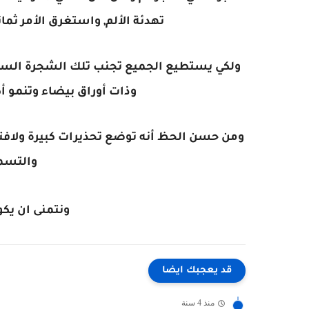
تهدئة الألم, واستغرق الأمر ثما
ولكي يستطيع الجميع تجنب تلك الشجرة السام
وذات أوراق بيضاء وتنمو أكثر من 50 قدماً وتوفر ظلاً 
ومن حسن الحظ أنه توضع تحذيرات كبيرة ولافتة ع
والتسم
ونتمنى ان يك
قد يعجبك ايضا
منذ 4 سنة