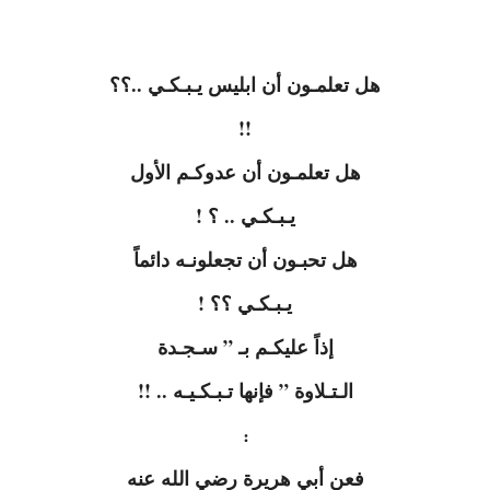
هل تعلمـون أن ابليس يـبـكـي ..؟؟
!!
هل تعلمـون أن عدوكـم الأول
يـبـكـي .. ؟ !
هل تحبـون أن تجعلونـه دائماً
يـبـكـي ؟؟ !
إذاً عليكـم بـ ” سـجـدة
الـتـلاوة ” فإنها تـبـكـيـه .. !!
:
فعن أبي هريرة رضي الله عنه