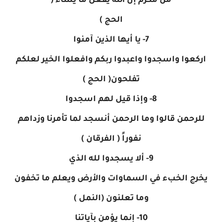
من مكرم إن الله يفعل ما يشاء (
الحج )
7- يا أيها الذين آمنوا
اركعوا واسجدوا واعبدوا ربكم وافعلوا الخير لعلكم
تفلحون( الحج )
8- وإذا قيل لهم اسجدوا
للرحمن قالوا وما الرحمن أنسجد لما تأمرنا وزداهم
نفوراً ( الفرقان )
9- ألا يسجدوا لله الذي
يخرج الخبء في السماوات والأرض ويعلم ما تخفون
وما تعلنون (النمل )
10- إنما يؤمن بآياتنا