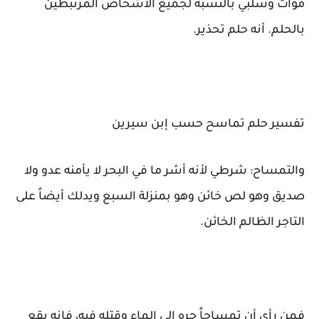
مؤات وسلبي بالنسبة لجميع الأشخاص المرتبطين
بالحلم. أنه حلم تحذير.
تفسير حلم تماسح حسب إبن سيرين
والتمساح: شرطي لأنه أشر ما في البحر لا يأمنه عدو ولا
صديق وهو لص خائن وهو بمنزلة السبع ويدلك أيضاً على
التاجر الظالم الخائن.
فمن رأى أن تمساحاً جره إلى الماء وقتله فيه، فإنه يقع