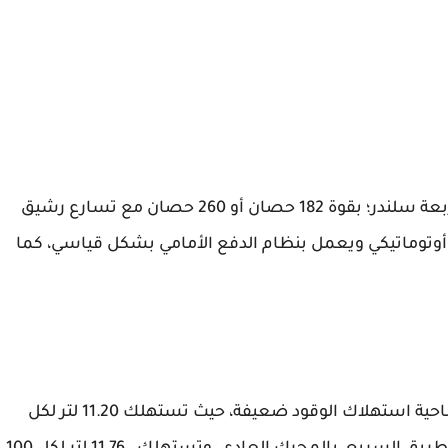
تأتي كيا سبورتاج 2014 مزودة بواحد من محركين أربعة سلندر؛ بقوة 182 حصان أو 260 حصان مع تسارع رشيق
 أوتوماتيكي ويعمل بنظام الدفع الأمامي بشكل قياسي، كما
بالنسبة لفئتها؛ فإن كفاءة كيا سبورتاج 2014 من ناحية استهلاك الوقود ضعيفة، حيث تستهلك 11.20 لتر لكل