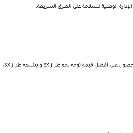
إدارة الوطنية للسلامة على الطرق السريعة.
تأتي كيا سبورتاج 2014 بثلاث طرز: LX، EX و SX. للحصول على أفضل قيمة توجه نحو طراز EX و يشبهه طراز SX،