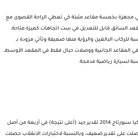
 2014 القياسية أنها تأتي مجهزة بخمسة مقاعد مثبتة كي تعطي الراحة القصوى مع
مقعد السائق قابل للتعديل في ست اتجاهات كميزة متاحة،
بة للركاب البالغين والرؤية منها ضعيفة وتأتي مزودة بـ
وعتين كاملتين من وصلات السيارة (LATCH) في المقاعد الجانبية ووصلات حبال فقط في المقعد الأوسط،
سبة لسيارة رياضية مدمجة.
منح معهد التأمين للسلامة على الطرق السريعة كيا سبورتاج 2014 تقدير جيد (أعلى نتيجة) في أربعة من أصل
حصلت على تقدير ضعيف، وبالنسبة لاختبارات الانقلاب حصلت