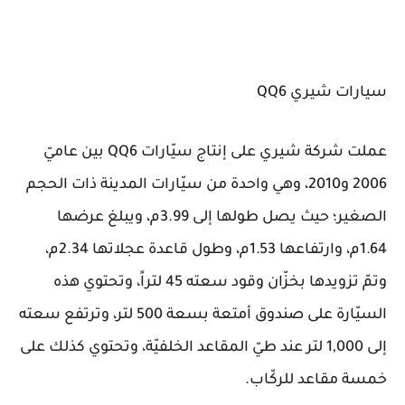
سيارات شيري QQ6
عملت شركة شيري على إنتاج سيّارات QQ6 بين عاميّ
2006 و2010، وهي واحدة من سيّارات المدينة ذات الحجم
الصغير؛ حيث يصل طولها إلى 3.99م، ويبلغ عرضها
1.64م، وارتفاعها 1.53م، وطول قاعدة عجلاتها 2.34م،
وتمّ تزويدها بخزّان وقود سعته 45 لتراً، وتحتوي هذه
السيّارة على صندوق أمتعة بسعة 500 لتر، وترتفع سعته
إلى 1,000 لتر عند طيّ المقاعد الخلفيّة، وتحتوي كذلك على
خمسة مقاعد للركّاب.