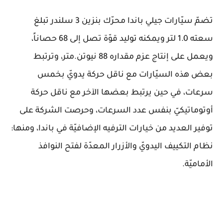
تضمّ سيّارات جيلي باندا محرّك بنزين 3 سلندر تبلغ
سعته 1.0 لتر ويمكنه توليد قوّة تصل إلى 68 حصاناً،
ويعمل على إنتاج عزم مقداره 88 نيوتن.متر، وترتبط
بعض هذه السيّارات مع ناقل حركة يدويّ بخمس
سرعات، في حين يرتبط بعضها الآخر مع ناقل حركة
أوتوماتيكيّ بنفس عدد السرعات، وحرصت الشركة على
توفير العديد من خيارات الترفيه الإضافيّة في باندا، ومنها:
نظام التكييف اليدويّ والأزرار المعدّة لفتح النوافذ
الأماميّة.