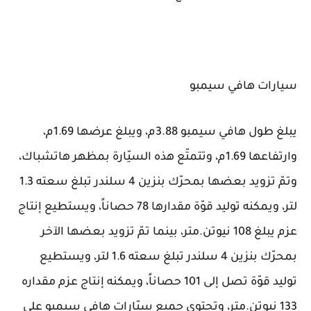
سيارات هافي سيمبو
يبلغ طول هافي سيمبو 3.88م، ويبلغ عرضها 1.69م،
وارتفاعها 1.69م، وتتمتّع هذه السيّارة بمظهر هاتشباك،
وتمّ تزويد بعضها بمحرّك بنزين 4 سلندر تبلغ سعته 1.3
لتر، ويمكنه توليد قوّة مقدارها 78 حصاناً، ويستطيع إنتاج
عزم يبلغ 108 نيوتن.متر، بينما تمّ تزويد بعضها الآخر
بمحرّك بنزين 4 سلندر تبلغ سعته 1.6 لتر، ويستطيع
توليد قوّة تصل إلى 101 حصاناً، ويمكنه إنتاج عزم مقداره
133 نيوتن.متر، وتحتوي جميع سيّارات هافي سيمبو على