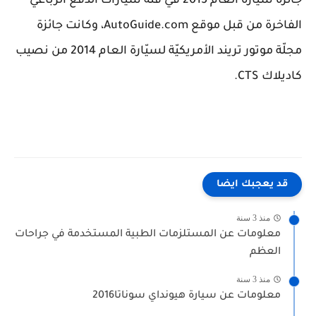
جائزة سيّارة العام 2015 في فئة سيّارات الدفع الرباعي
الفاخرة من قبل موقع AutoGuide.com، وكانت جائزة
مجلّة موتور تريند الأمريكيّة لسيّارة العام 2014 من نصيب
كاديلاك CTS.
قد يعجبك ايضا
منذ 3 سنة
معلومات عن المستلزمات الطبية المستخدمة في جراحات
العظم
منذ 3 سنة
معلومات عن سيارة هيونداي سوناتا2016