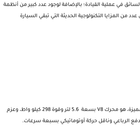
اصية (CLEVER) التي تساعد السائق في عملية القيادة؛ بالإضافة لوجود عدد كبير من أنظمة
د من المزايا التكنولوجية الحديثة التي تبقي السيارة
تتمتع نيسان باترول 2018 بمحرك ذو قوة هائلة ومميزة، هو محرك V8 بسعة 5.6 لتر وقوة 298 كيلو واط، وعزم