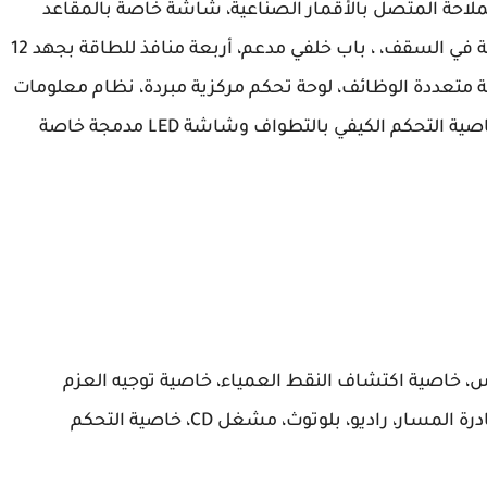
احة المتصل بالأقمار الصناعية، شاشة خاصة بالمقاعد
الخلفية قياس 8 بوصة، خاصية المفتاح الذكي، فتحة في السقف، ، باب خلفي مدعم، أربعة منافذ للطاقة بجهد 12
لمحيطة، شاشة متعددة الوظائف، لوحة تحكم مركزية مبردة، نظام معلومات
وترفيه عالي الدقة مزود بشاشة قياس 8 بوصة، خاصية التحكم الكيفي بالتطواف وشاشة LED مدمجة خاصة
، خاصية اكتشاف النقط العمياء، خاصية توجيه العزم
الدوراني للثبات حول الزوايا، خاصية التحذير من مغادرة المسار، راديو، بلوتوث، مشغل CD، خاصية التحكم