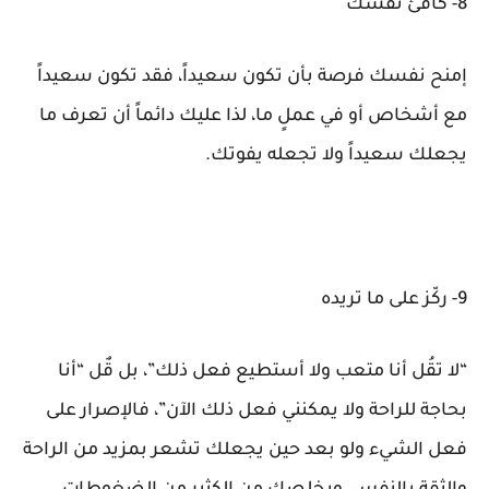
8- كافئ نفسك
إمنح نفسك فرصة بأن تكون سعيداً، فقد تكون سعيداً
مع أشخاص أو في عملٍ ما، لذا عليك دائماً أن تعرف ما
يجعلك سعيداً ولا تجعله يفوتك.
9- ركّز على ما تريده
“لا تقُل أنا متعب ولا أستطيع فعل ذلك”، بل قٌل “أنا
بحاجة للراحة ولا يمكنني فعل ذلك الآن”، فالإصرار على
فعل الشيء ولو بعد حين يجعلك تشعر بمزيد من الراحة