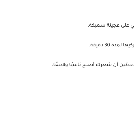
ي على عجينة سميكة.
ة 30 دقيقة.
حظين أن شعرك أصبح ناعمًا ولامعًا.