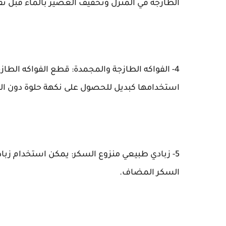
الطازجة في المنزل وتخفيف العصير بالماء قبل ت
4- الفواكه الطازجة والمجمدة: قطع الفواكه الطازج
استخدامها كبديل للحصول على نكهة حلوة دون ال
5- زبادي طبيعي منزوع السكر: يمكن استخدام زبا
السكر المضاف.