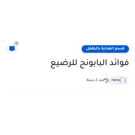
0
قسم العناية بالطفل
فوائد البابونج للرضيع
roro
منذ 2 سنة